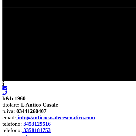
b&b 1960
titolare
:
L Antico Casale
p.iva
:
03441260407
email
:
info@anticocasalecesenatico.com
telefono
:
3453129516
telefono
:
3358181753