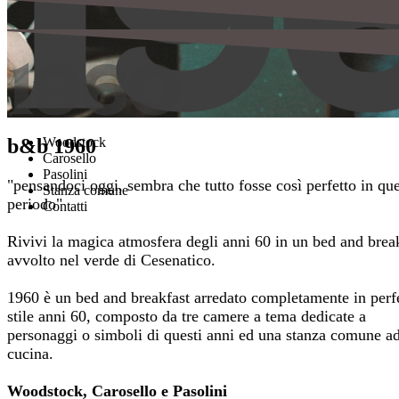
Woodstock
b&b 1960
Carosello
Pasolini
"pensandoci oggi, sembra che tutto fosse così perfetto in que
Stanza comune
periodo"
Contatti
Rivivi la magica atmosfera degli anni 60 in un bed and brea
avvolto nel verde di Cesenatico.
1960 è un bed and breakfast arredato completamente in perf
stile anni 60, composto da tre camere a tema dedicate a
personaggi o simboli di questi anni ed una stanza comune a
cucina.
Woodstock, Carosello e Pasolini